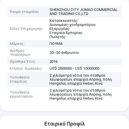
SHENZHOU CITY JUMAO COMMERCIAL
Όνομα εταιρείας
AND TRADING CO.,LTD
Κατασκευαστής
Διανομέας-χονδρεμπόρου
Είδος Επιχείρησης:
Εξαγωγέας
Εταιρεία Εμπορίας
Πωλητής
Μάρκες:
ΠΟΥΜΑ
Αριθμός
20~50 άνθρωποι
Υπαλλήλων:
Ιδρύθηκε Έτος:
2016
Ετήσιες πωλήσεις:
US$ 2000000 - US$ 10000000
2 χιλιόμετρα νότια του σταθμού
Τοποθεσία
λεωφορείων, επαρχία Anping, πόλη
εταιρείας
Hengshui, επαρχία Hebei, Κίνα
2 χιλιόμετρα νότια του σταθμού
Τοποθεσία
λεωφορείων, επαρχία Anping, πόλη
εργοστασίου
Hengshui, επαρχία Hebei, Κίνα
Εταιρικό Προφίλ