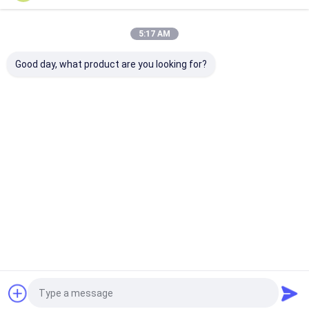
Οι Κατηγορίες Μας
5:17 AM
Good day, what product are you looking for?
Αρχιτεκτονικό
κουρτίνα νερού από
Κεραμίδες απ
πλέγμα
ανοξείδωτο χάλυβα
μέταλλο
Αρχική
Περίπου
επαφή
Desktop
Σελίδα
εμείς
Site
Sitemap
Πολιτική απορρήτου
Ποιότητα
Αρχιτεκτονικό πλέγμα
Κίνα εργοστάσιο.Copyright ©
2026 SHENZHOU CITY JUMAO COMMERCIAL AND TRADING
CO.,LTD. All Rights Reserved.