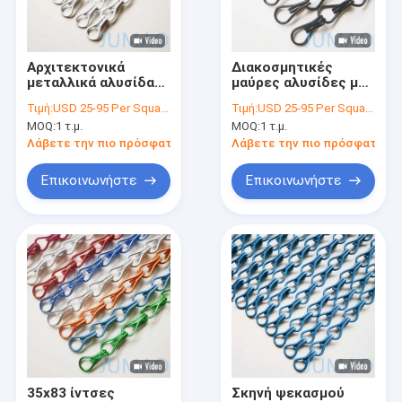
Γύρος εργοστασίων
Ποιοτικός έλεγχος
Αρχιτεκτονικά
Διακοσμητικές
μεταλλικά αλυσίδα
μαύρες αλυσίδες με
επαφή
σύνδεση οθόνη
αλυσίδες κουρτίνες
Τιμή:
USD 25-95 Per Square Meter
Τιμή:
USD 25-95 Per Square Meter
κουρτίνες τοίχων για
Fly Screen
MOQ:
1 τ.μ.
MOQ:
1 τ.μ.
την πόρτα λευκό
Εξωτερικό
Νέα
Λάβετε την πιο πρόσφατη τιμή
Λάβετε την πιο πρόσφατη τι
Όλες οι περιπτώσεις
Επικοινωνήστε
Επικοινωνήστε
Ζητήστε ένα απόσπασμα
Αρχιτεκτονικό πλέγμα
κουρτίνα νερού από ανοξείδωτο χάλυβα
Κεραμίδες από μέταλλο
35x83 ίντσες
Σκηνή ψεκασμού