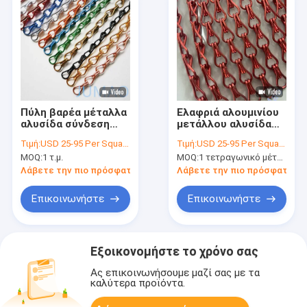
Πύλη βαρέα μέταλλα
Ελαφριά αλουμινίου
αλυσίδα σύνδεση
μετάλλου αλυσίδα
κουρτίνες 1.5mm-
σύνδεση κουρτίνες
Τιμή:
USD 25-95 Per Square Meter
Τιμή:
USD 25-95 Per Square Meter
2mm σύρμα
Fly Screen Curved
MOQ:
1 τ.μ.
MOQ:
1 τετραγωνικό μέτρο
Andulated
Λάβετε την πιο πρόσφατη τιμή
Λάβετε την πιο πρόσφατη τι
Επικοινωνήστε
Επικοινωνήστε
Εξοικονομήστε το χρόνο σας
Ας επικοινωνήσουμε μαζί σας με τα
καλύτερα προϊόντα.