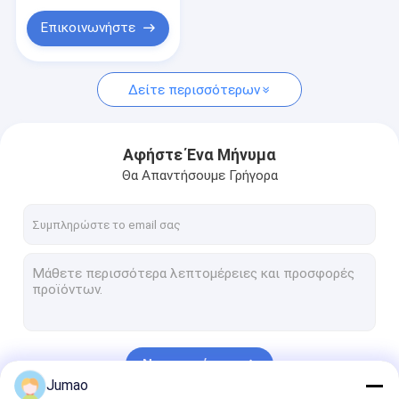
κουρτίνα πλέγματος δαχτυλιδιών
πόρτες
Επικοινωνήστε
Πλεκτό φίλτρο πλέγματος καλωδίων
Φίλτρο ατσάλινου σύρματος
Δείτε περισσότερων
Αφήστε Ένα Μήνυμα
Θα Απαντήσουμε Γρήγορα
Να συνεχίσει
Jumao