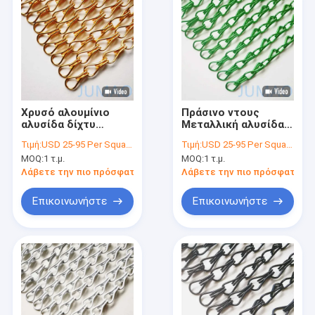
Χρυσό αλουμίνιο
Πράσινο ντους
αλυσίδα δίχτυ
Μεταλλική αλυσίδα
κουρτίνες αλυσίδα
σύνδεση κουρτίνες
Τιμή:
USD 25-95 Per Square Meter
Τιμή:
USD 25-95 Per Square Meter
σύνδεση πόρτα Fly
οροφή παράλληλη
MOQ:
1 τ.μ.
MOQ:
1 τ.μ.
κουρτίνα
ευθεία
Λάβετε την πιο πρόσφατη τιμή
Λάβετε την πιο πρόσφατη τι
Επικοινωνήστε
Επικοινωνήστε
Αρχική Σελίδα
Προϊόντα
Σχετικά με εμάς