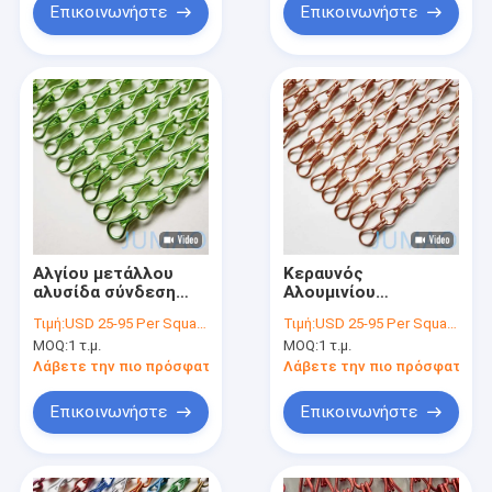
Επικοινωνήστε
Επικοινωνήστε
Αλγίου μετάλλου
Κεραυνός
αλυσίδα σύνδεση
Αλουμινίου
πόρτα Fly κουρτίνα
Μεταλλικής
Τιμή:
USD 25-95 Per Square Meter
Τιμή:
USD 25-95 Per Square Meter
χώρο διαχωριστή
Αλυσίδας Συνδέσεις
MOQ:
1 τ.μ.
MOQ:
1 τ.μ.
OEM
Κεραυνοί Fly Screen
10x22
Λάβετε την πιο πρόσφατη τιμή
Λάβετε την πιο πρόσφατη τι
Επικοινωνήστε
Επικοινωνήστε