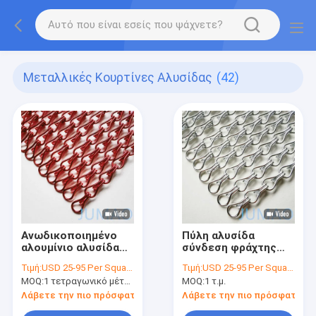
Μεταλλικές Κουρτίνες Αλυσίδας
(42)
Ανωδικοποιημένο
Πύλη αλυσίδα
αλουμίνιο αλυσίδα
σύνδεση φράχτης
σύνδεση πόρτα
κουρτίνες
Τιμή:
USD 25-95 Per Square Meter
Τιμή:
USD 25-95 Per Square Meter
κουρτίνα για
αλουμινίου αλυσίδα
MOQ:
1 τετραγωνικό μέτρο
MOQ:
1 τ.μ.
διαχωριστή σκάλας
σύνδεση fly screens
ODM
Λάβετε την πιο πρόσφατη τιμή
Λάβετε την πιο πρόσφατη τι