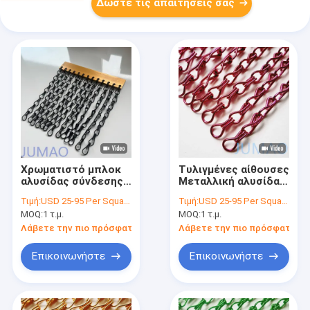
Δώστε τις απαιτήσεις σας
Χρωματιστό μπλοκ
Τυλιγμένες αίθουσες
αλυσίδας σύνδεσης
Μεταλλική αλυσίδα
μεταλλικού πάνελ
σύνδεση κουρτίνες
Τιμή:
USD 25-95 Per Square Meter
Τιμή:
USD 25-95 Per Square Meter
για διαχωριστικό
Fly screens Custom
MOQ:
1 τ.μ.
MOQ:
1 τ.μ.
εσωτερικού χώρου ή
επένδυση τοίχου
Λάβετε την πιο πρόσφατη τιμή
Λάβετε την πιο πρόσφατη τι
Επικοινωνήστε
Επικοινωνήστε