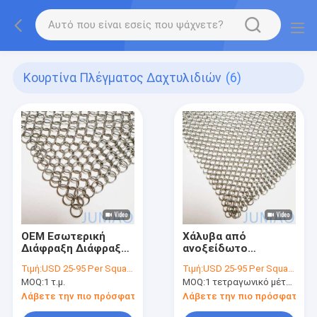
Κουρτίνα Πλέγματος Δαχτυλιδιών
(6)
OEM Εσωτερική
Χάλυβα από
Διάφραξη Διάφραξη
ανοξείδωτο
Διάφραξη
δαχτυλίδι πλέγμα
Τιμή:
USD 25-95 Per Square Meter
Τιμή:
USD 25-95 Per Square Meter
Πυροσβεστήρα
κουρτίνα
MOQ:
1 τ.μ.
MOQ:
1 τετραγωνικό μέτρο
αλυσοδέκτη για την
αρχιτεκτονική ντους
Λάβετε την πιο πρόσφατη τιμή
Λάβετε την πιο πρόσφατη τι