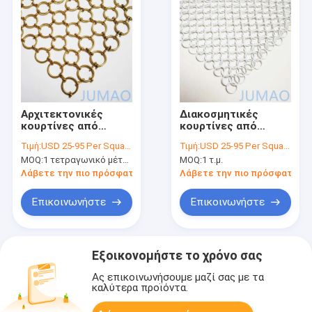
Αρχιτεκτονικές
Διακοσμητικές
κουρτίνες από
κουρτίνες από
ατσάλι από ατσάλι
ατσάλι
Τιμή:
USD 25-95 Per Square Meter
Τιμή:
USD 25-95 Per Square Meter
αλυσοπλέγματος
MOQ:
1 τετραγωνικό μέτρο
MOQ:
1 τ.μ.
Λάβετε την πιο πρόσφατη τιμή
Λάβετε την πιο πρόσφατη τι
Επικοινωνήστε
Επικοινωνήστε
Εξοικονομήστε το χρόνο σας
Ας επικοινωνήσουμε μαζί σας με τα
καλύτερα προϊόντα.