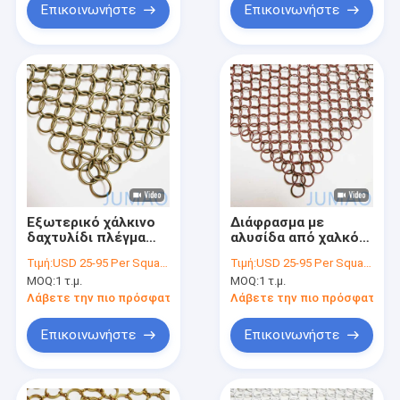
Επικοινωνήστε
Επικοινωνήστε
Εξωτερικό χάλκινο
Διάφρασμα με
δαχτυλίδι πλέγμα
αλυσίδα από χαλκό
κουρτίνα αλυσίδα
Διάφρασμα
Τιμή:
USD 25-95 Per Square Meter
Τιμή:
USD 25-95 Per Square Meter
18mm υψηλή δύναμη
εσωτερικών
MOQ:
1 τ.μ.
MOQ:
1 τ.μ.
παραπετασμάτων 10
mm
Λάβετε την πιο πρόσφατη τιμή
Λάβετε την πιο πρόσφατη τι
Επικοινωνήστε
Επικοινωνήστε