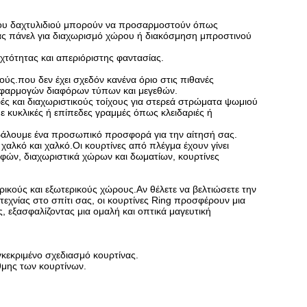
ς του δαχτυλιδιού μπορούν να προσαρμοστούν όπως
ακας πάνελ για διαχωρισμό χώρου ή διακόσμηση μπροστινού
χτότητας και απεριόριστης φαντασίας.
ύς.που δεν έχει σχεδόν κανένα όριο στις πιθανές
ν εφαρμογών διαφόρων τύπων και μεγεθών.
ς και διαχωριστικούς τοίχους για στερεά στρώματα ψωμιού
 κυκλικές ή επίπεδες γραμμές όπως κλειδαριές ή
οβάλουμε ένα προσωπικό προσφορά για την αίτησή σας.
χαλκό και χαλκό.Οι κουρτίνες από πλέγμα έχουν γίνει
φών, διαχωριστικά χώρων και δωματίων, κουρτίνες
ρικούς και εξωτερικούς χώρους.Αν θέλετε να βελτιώσετε την
τεχνίας στο σπίτι σας, οι κουρτίνες Ring προσφέρουν μια
εξασφαλίζοντας μια ομαλή και οπτικά μαγευτική
γκεκριμένο σχεδιασμό κουρτίνας.
άθμης των κουρτίνων.