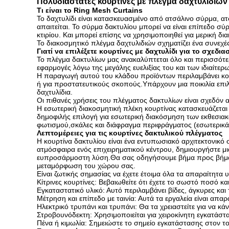
Πολυδιάστατες κουρτίνες με πλέγμα δαχτυλιδιών
Τι είναι το Ring Mesh Curtains
Το δαχτυλίδι είναι κατασκευασμένο από ατσάλινο σύρμα, 
απαιτείται. Το σύρμα δακτυλίου μπορεί να είναι επίπεδο 
κτιρίου. Και μπορεί επίσης να χρησιμοποιηθεί για μερική δι
Το διακοσμητικό πλέγμα δαχτυλιδιών σχηματίζει ένα συνεχ
Γιατί να επιλέξετε κουρτίνες με δαχτυλίδι για το σχεδι
Το πλέγμα δακτυλίων μας ανακαλύπτεται όλο και περισσότερ
εφαρμογές λόγω της μεγάλης ευελιξίας του και των ιδιαίτ
Η παραγωγή αυτού του κλάδου προϊόντων περιλαμβάνει κου
ή για προστατευτικούς σκοπούς.Υπάρχουν μια ποικιλία επι
δαχτυλίδια.
Οι πιθανές χρήσεις του πλέγματος δακτυλίων είναι σχεδό
Η εσωτερική διακοσμητική πλέκη κουρτίνας κατασκευάζεται 
δημοφιλής επιλογή για εσωτερική διακόσμηση των εκθεσια
φωτισμού,σκάλες και διάφραγμα περιφράγματος (εσωτερικά) 
Λεπτομέρειες για τις κουρτίνες δακτυλικού πλέγματος
Η κουρτίνα δακτυλίου είναι ένα εντυπωσιακό αρχιτεκτονικό 
ατμόσφαιρα ενός επιχειρηματικού κέντρου, δημιουργήστε μια
ευπροσάρμοστη λύση.Θα σας οδηγήσουμε βήμα προς βήμα μέ
μεταμόρφωση του χώρου σας.
Είναι ζωτικής σημασίας να έχετε έτοιμα όλα τα απαραίτητα υ
Κίτρινες κουρτίνες: Βεβαιωθείτε ότι έχετε το σωστό ποσό κα
Εγκαταστατικό υλικό: Αυτό περιλαμβάνει βίδες, άγκυρες και
Μέτρηση και επίπεδο με ταινία: Αυτά τα εργαλεία είναι απ
Ηλεκτρικό τρυπάνι και τρυπάνι: Θα τα χρειαστείτε για να κά
Στροβουνόδεκτη: Χρησιμοποιείται για χειροκίνητη εγκατάστα
Πένα ή κιμωλία: Σημειώστε το σημείο εγκατάστασης στον το