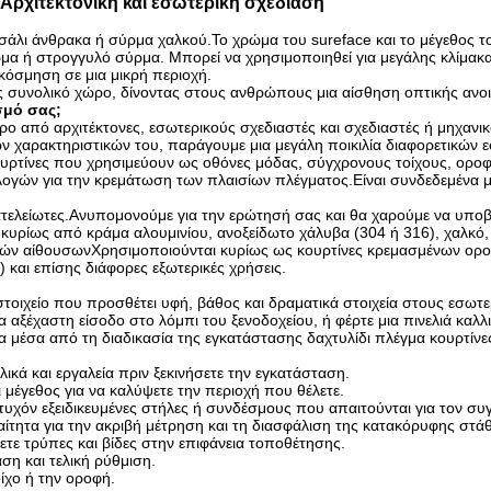
 Αρχιτεκτονική και εσωτερική σχεδίαση
ατσάλι άνθρακα ή σύρμα χαλκού.Το χρώμα του sureface και το μέγεθο
σύρμα ή στρογγυλό σύρμα. Μπορεί να χρησιμοποιηθεί για μεγάλης κλίμ
ακόσμηση σε μια μικρή περιοχή.
ές συνολικό χώρο, δίνοντας στους ανθρώπους μια αίσθηση οπτικής ανοι
ασμό σας;
ο από αρχιτέκτονες, εσωτερικούς σχεδιαστές και σχεδιαστές ή μηχανικο
ερων χαρακτηριστικών του, παράγουμε μια μεγάλη ποικιλία διαφορετικώ
ρτίνες που χρησιμεύουν ως οθόνες μόδας, σύγχρονους τοίχους, οροφέ
λογών για την κρεμάτωση των πλαισίων πλέγματος.Είναι συνδεδεμένα με
ν ατελείωτες.Ανυπομονούμε για την ερώτησή σας και θα χαρούμε να υπ
κυρίως από κράμα αλουμινίου, ανοξείδωτο χάλυβα (304 ή 316), χαλκό, 
κών αίθουσωνΧρησιμοποιούνται κυρίως ως κουρτίνες κρεμασμένων ορο
και επίσης διάφορες εξωτερικές χρήσεις.
στοιχείο που προσθέτει υφή, βάθος και δραματικά στοιχεία στους εσωτε
 αξέχαστη είσοδο στο λόμπι του ξενοδοχείου, ή φέρτε μια πινελιά καλλι
σα από τη διαδικασία της εγκατάστασης δαχτυλίδι πλέγμα κουρτίνες, 
λικά και εργαλεία πριν ξεκινήσετε την εγκατάσταση.
ι μέγεθος για να καλύψετε την περιοχή που θέλετε.
 τυχόν εξειδικευμένες στήλες ή συνδέσμους που απαιτούνται για τον συ
αραίτητα για την ακριβή μέτρηση και τη διασφάλιση της κατακόρυφης στ
νετε τρύπες και βίδες στην επιφάνεια τοποθέτησης.
ση και τελική ρύθμιση.
ίχο ή την οροφή.