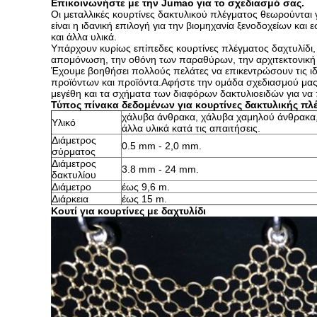
Επικοινωνήστε με την Jumao για το σχεδιασμό σας.
Οι μεταλλικές κουρτίνες δακτυλικού πλέγματος θεωρούνται 
είναι η ιδανική επιλογή για την βιομηχανία ξενοδοχείων κα
και άλλα υλικά.
Υπάρχουν κυρίως επίπεδες κουρτίνες πλέγματος δαχτυλίδι, κ
απομόνωση, την οθόνη των παραθύρων, την αρχιτεκτονική 
Έχουμε βοηθήσει πολλούς πελάτες να επικεντρώσουν τις ιδ
προϊόντων και προϊόντα.Αφήστε την ομάδα σχεδιασμού μας ν
μεγέθη και τα σχήματα των διαφόρων δακτυλιοειδών για να
Τύπος πίνακα δεδομένων για κουρτίνες δακτυλικής πλ
χάλυβα άνθρακα, χάλυβα χαμηλού άνθρακα, 
Υλικό
άλλα υλικά κατά τις απαιτήσεις.
Διάμετρος
0.5 mm - 2,0 mm.
σύρματος
Διάμετρος
3.8 mm - 24 mm.
δακτυλίου
Διάμετρο
έως 9,6 m.
Διάρκεια
έως 15 m.
Κουτί για κουρτίνες με δαχτυλίδι