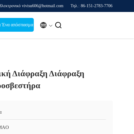
Ηλεκτρονικό vivisu606@hotmail.com
Τηλ.: 86-151-2783-7706


α Ένα απόσπασμα
κή Διάφραξη Διάφραξη
ροσβεστήρα
α
MAO