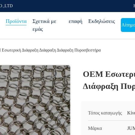
O.,LTD
Προϊόντα
Σχετικά με
επαφή
Εκδηλώσεις
Αίτημ
εμάς
Εσωτερική Διάφραξη Διάφραξη Διάφραξη Πυροσβεστήρα
OEM Εσωτερι
Διάφραξη Πυ
Τόπος καταγωγής
Κίν
Μάρκα
JU