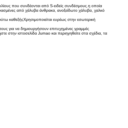
τυλίους που συνδέονται από S-ειδείς συνδέσμους.η οποία
σκευασμένες από χάλυβα άνθρακα, ανοξείδωτο χάλυβα, χαλκό
ι ούτω καθεξήςΧρησιμοποιείται ευρέως στην εσωτερική
 τους για να δημιουργήσουν επιτυχημένες γραμμές
στε στην ιστοσελίδα Jumao και περιηγηθείτε στα σχέδια, τα